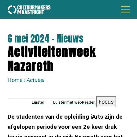
6 mei 2024 - Nieuws
Activiteitenweek
Nazareth
Home
Actueel
KRUIMELPAD
Focus
Luister
Luister met webReader
De studenten van de opleiding iArts zijn de
afgelopen periode voor een 2e keer druk
bezig geweest in de wijk Nazareth voor het