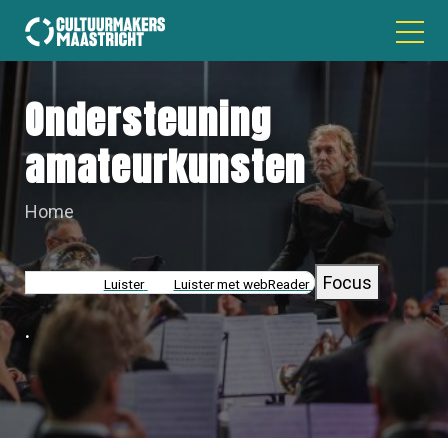
Ondersteuning
amateurkunsten
Home
KRUIMELPAD
Focus
Luister
Luister met webReader
.