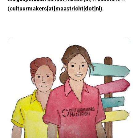
(
cultuurmakers[at]maastricht[dot]nl
)
.