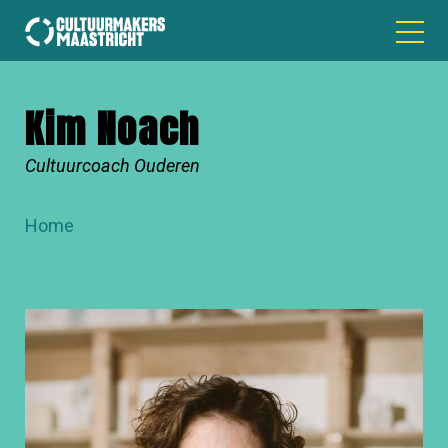
Kim Noach
Cultuurcoach Ouderen
Home
KRUIMELPAD