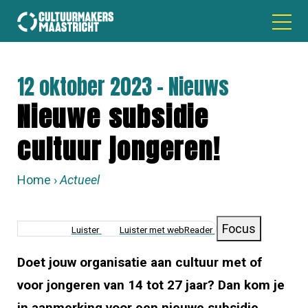
12 oktober 2023 - Nieuws
Nieuwe subsidie
cultuur jongeren!
Home
Actueel
KRUIMELPAD
Focus
Luister
Luister met webReader
Doe
t
j
ouw organisatie
aan cultuur met of
voor jongeren van 14 tot 27 jaar? Dan k
om je
in aanmerking voor een nieuwe subsidie