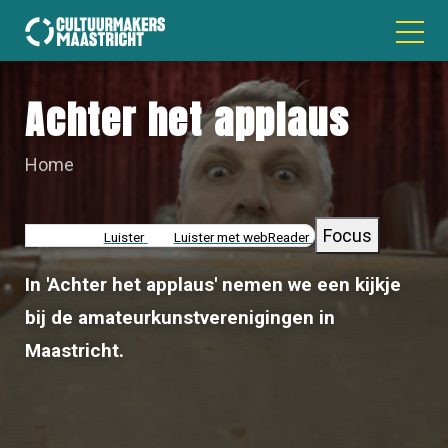
Achter het applaus
Home
KRUIMELPAD
Focus
Luister
Luister met webReader
In 'Achter het applaus' nemen we een kijkje
bij de amateurkunstverenigingen in
Maastricht
.