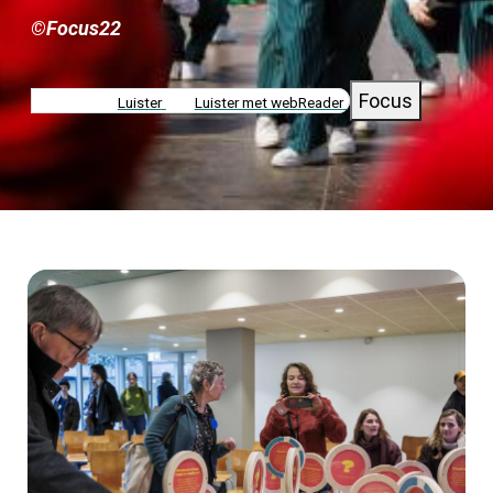
©Focus22
Focus
Luister
Luister met webReader